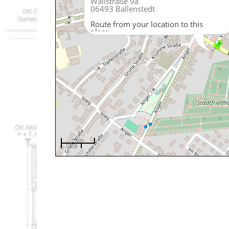
Wallstraße 9a
06493 Ballenstedt
Route from your location to this
place
100 m
200 ft
BALLENSTEDT HAR
BALLENSTEDT HAR